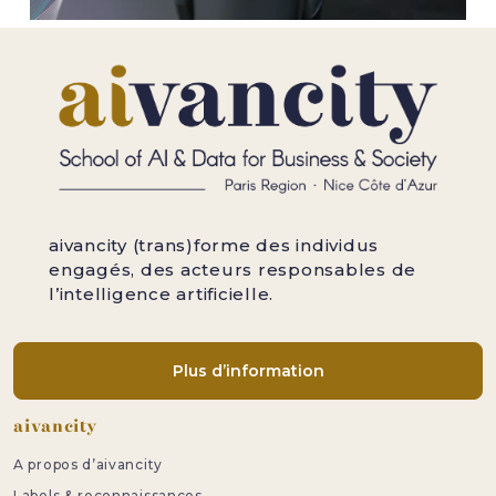
aivancity (trans)forme des individus
engagés, des acteurs responsables de
l’intelligence artificielle.
Plus d’information
Pied de page
aivancity
A propos d’aivancity
Labels & reconnaissances