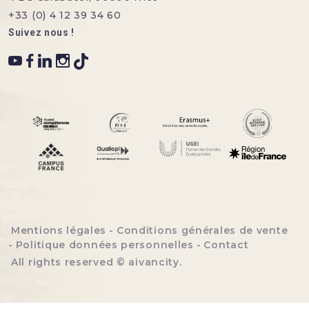
+33 (0) 4 12 39 34 60
Suivez nous !
Menu bottom footer
Mentions légales
Conditions générales de vente
Politique données personnelles
Contact
All rights reserved ©
aivancity
.