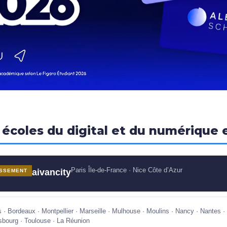
 écoles du digital et du numérique
Paris Île-de-France · Nice Côte d’Azur
aivancity
SSEMENT
s · Bordeaux · Montpellier · Marseille · Mulhouse · Moulins · Nancy · Nantes ·
sbourg · Toulouse · La Réunion