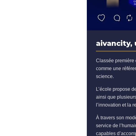
aivancity,
Classée première d
comme une référenc
science.
L’école propose d
ainsi que plusieu
l’innovation et la r
À travers son modè
service de l’humain
capables d’accomp