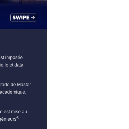
’est imposée
elle et data
Grade de Master
e académique,
e est mise au
®
Agénieurs