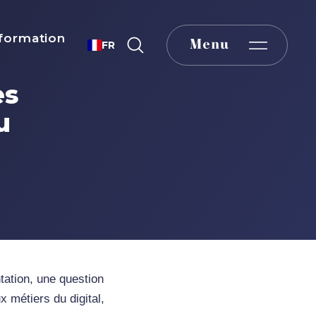
formation
Menu
FR
es
u
ntation, une question
x métiers du digital,