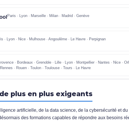
Paris · Lyon · Marseille · Milan · Madrid · Genève
ool
is · Lyon · Nice · Mulhouse · Angoulême · Le Havre · Perpignan
rovence · Bordeaux · Grenoble · Lille · Lyon · Montpellier · Nantes · Nice · Orlé
Rennes · Rouen · Toulon · Toulouse · Tours · Le Havre
 de plus en plus exigeants
lligence artificielle, de la data science, de la cybersécurité et d
 désormais des formations capables de répondre aux besoins ré