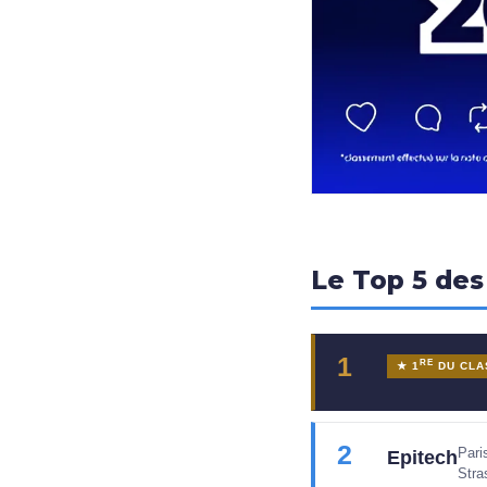
Le Top 5 des
1
RE
★ 1
DU CLA
2
Pari
Epitech
Stra