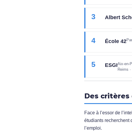
3
Albert Sch
4
Par
École 42
5
Aix-en-P
ESGI
Reims · 
Des critères
Face à l’essor de l’inte
étudiants recherchent
l’emploi.