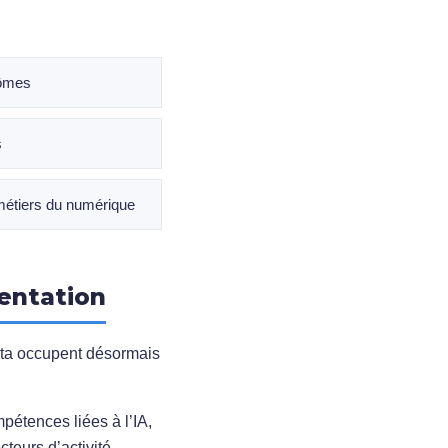
lômes
s
métiers du numérique
ientation
 data occupent désormais
pétences liées à l’IA,
teurs d’activité.