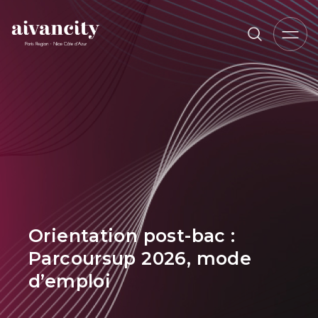
Aller au contenu principal
Fil d'Ariane
Orientation post-bac :
Parcoursup 2026, mode
d’emploi