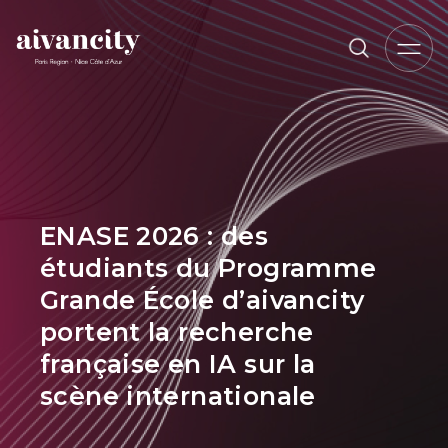
Aller au contenu principal
Fil d'Ariane
ENASE 2026 : des
étudiants du Programme
Grande École d’aivancity
portent la recherche
française en IA sur la
scène internationale