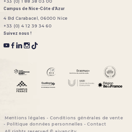
+33 (0) 1 88 38 03 00
Campus de Nice-Côte d'Azur
4 Bd Carabacel, 06000 Nice
+33 (0) 4 12 39 34 60
Suivez nous !
Menu bottom footer
Mentions légales
Conditions générales de vente
Politique données personnelles
Contact
All rights reserved ©
aivancity
.