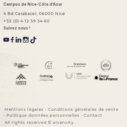
Campus de Nice-Côte d'Azur
4 Bd Carabacel, 06000 Nice
+33 (0) 4 12 39 34 60
Suivez nous !
Menu bottom footer
Mentions légales
Conditions générales de vente
Politique données personnelles
Contact
All rights reserved ©
aivancity
.