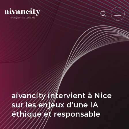
Aller au contenu principal
Fil d'Ariane
aivancity intervient à Nice
sur les enjeux d’une IA
éthique et responsable