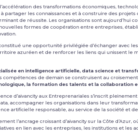
accélération des transformations économiques, technolog
, à partager les connaissances et à construire des proje
inant de réussite. Les organisations sont aujourd’hui co
nouvelles formes de coopération entre entreprises, étab
ovation.
 constitué une opportunité privilégiée d’échanger avec le
toire azuréen et de renforcer les liens qui unissent le
alisée en intelligence artificielle, data science et tran
les compétences de demain se construisent au croisement
nologique, la formation des talents et la collaboration
ence d’aivancity aux Entreprenariales s’inscrit pleinement
 data, accompagner les organisations dans leur transforma
e artificielle responsable, au service de la société et des
lement l’ancrage croissant d’aivancity sur la Côte d’Azur,
ves en lien avec les entreprises, les institutions et les a