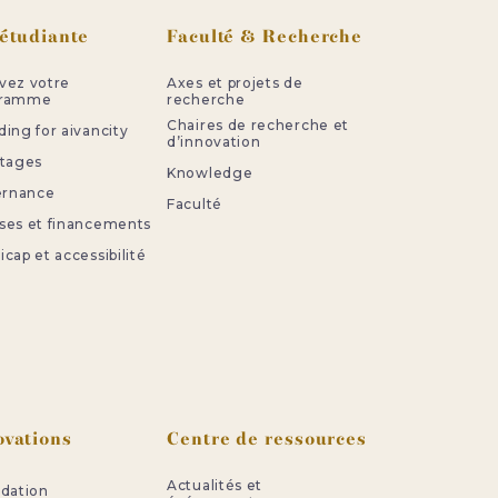
 étudiante
Faculté & Recherche
vez votre
Axes et projets de
gramme
recherche
Chaires de recherche et
ing for aivancity
d’innovation
stages
Knowledge
ternance
Faculté
ses et financements
cap et accessibilité
ovations
Centre de ressources
Actualités et
idation