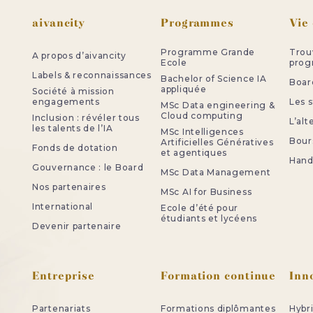
Pied de page
aivancity
Programmes
Vie
Programme Grande
Trou
A propos d’aivancity
Ecole
pro
Labels & reconnaissances
Bachelor of Science IA
Board
appliquée
Société à mission
engagements
Les 
MSc Data engineering &
Cloud computing
Inclusion : révéler tous
L’al
les talents de l’IA
MSc Intelligences
Bour
Artificielles Génératives
Fonds de dotation
et agentiques
Handi
Gouvernance : le Board
MSc Data Management
Nos partenaires
MSc AI for Business
International
Ecole d’été pour
étudiants et lycéens
Devenir partenaire
Entreprise
Formation continue
Inn
Partenariats
Formations diplômantes
Hybr