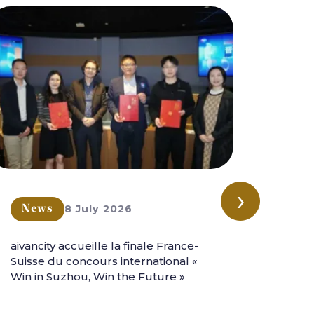
›
8 July 2026
News
New
aivancity accueille la finale France-
aivanc
Suisse du concours international «
l'aven
Win in Suzhou, Win the Future »
intern