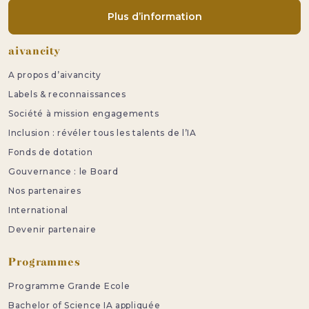
Plus d’information
Pied de page
aivancity
A propos d’aivancity
Labels & reconnaissances
Société à mission engagements
Inclusion : révéler tous les talents de l’IA
Fonds de dotation
Gouvernance : le Board
Nos partenaires
International
Devenir partenaire
Programmes
Programme Grande Ecole
Bachelor of Science IA appliquée