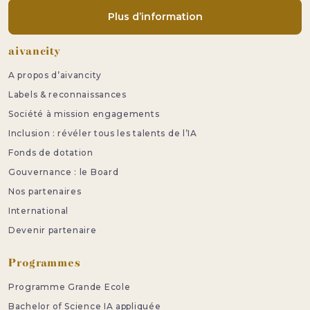
Plus d’information
Pied de page
aivancity
A propos d’aivancity
Labels & reconnaissances
Société à mission engagements
Inclusion : révéler tous les talents de l’IA
Fonds de dotation
Gouvernance : le Board
Nos partenaires
International
Devenir partenaire
Programmes
Programme Grande Ecole
Bachelor of Science IA appliquée