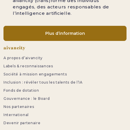
aivancity (trans)forme des individus
engagés, des acteurs responsables de
l’intelligence artificielle.
Plus d’information
Pied de page
aivancity
A propos d’aivancity
Labels & reconnaissances
Société à mission engagements
Inclusion : révéler tous les talents de l’IA
Fonds de dotation
Gouvernance : le Board
Nos partenaires
International
Devenir partenaire