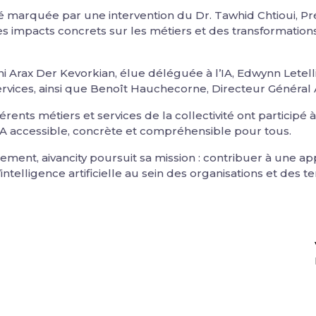
té marquée par une intervention du Dr. Tawhid Chtioui, Pré
es impacts concrets sur les métiers et des transformations
ni Arax Der Kevorkian, élue déléguée à l’IA, Edwynn Letel
ervices, ainsi que Benoît Hauchecorne, Directeur Général A
férents métiers et services de la collectivité ont participé
IA accessible, concrète et compréhensible pour tous.
ment, aivancity poursuit sa mission : contribuer à une ap
intelligence artificielle au sein des organisations et des ter