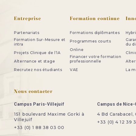
Entreprise
Formation continue
Inn
Partenariats
Formations diplômantes
Hybr
Formation Sur-Mesure et
Gara
Programmes courts
intra
du d
Online
Projets Clinique de l’IA
Clini
Financer votre formation
Alternance et stage
professionnelle
Alte
Recrutez nos étudiants
VAE
La m
Nous contacter
Campus Paris-Villejuif
Campus de Nice-
151 boulevard Maxime Gorki à
4 Bd Carabacel,
Villejuif
+33 (0) 4 12 39 
+33 (0) 1 88 38 03 00