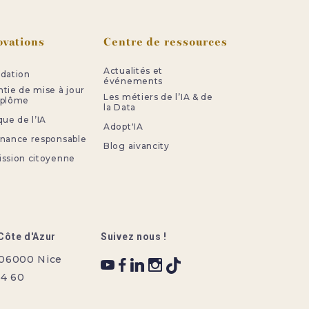
ovations
Centre de ressources
Actualités et
idation
événements
ntie de mise à jour
Les métiers de l’IA & de
iplôme
la Data
que de l’IA
Adopt'IA
rnance responsable
Blog aivancity
ission citoyenne
Côte d'Azur
Suivez nous !
 06000 Nice
34 60