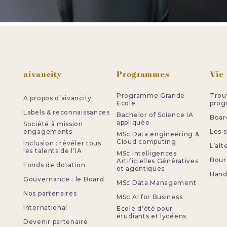
Pied de page
aivancity
Programmes
Vie
Programme Grande
Trou
A propos d’aivancity
Ecole
pro
Labels & reconnaissances
Bachelor of Science IA
Board
appliquée
Société à mission
engagements
Les 
MSc Data engineering &
Cloud computing
Inclusion : révéler tous
L’al
les talents de l’IA
MSc Intelligences
Bour
Artificielles Génératives
Fonds de dotation
et agentiques
Handi
Gouvernance : le Board
MSc Data Management
Nos partenaires
MSc AI for Business
International
Ecole d’été pour
étudiants et lycéens
Devenir partenaire