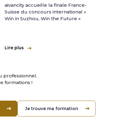
aivancity accueille la finale France-
aivanc
Suisse du concours international «
l'aven
Win in Suzhou, Win the Future »
intern
Lire plus
Lire pl
 professionnel,
 formations !
Je trouve ma formation