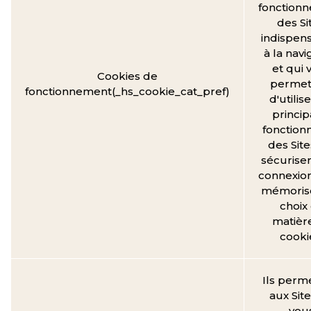
fonction
des Si
indispen
à la navi
et qui 
Cookies de
permet
fonctionnement(_hs_cookie_cat_pref)
d'utilise
princip
fonctionn
des Site
sécuriser
connexion
mémorise
choix
matièr
cooki
Ils perm
aux Sit
vou