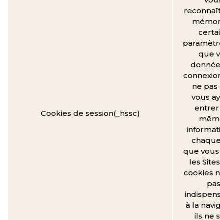
reconnaît
mémor
certa
paramètre
que v
donnée
connexio
ne pas
vous ay
entrer
Cookies de session(_hssc)
mêm
informat
chaque 
que vous 
les Site
cookies n
pa
indispen
à la navi
ils ne 