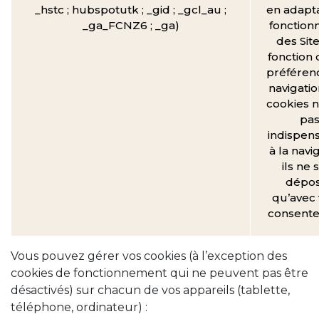
_hstc ; hubspotutk ; _gid ; _gcl_au ;
en adapta
_ga_FCNZ6 ; _ga)
fonctionn
des Sit
fonction 
préféren
navigatio
cookies n
pa
indispen
à la navi
ils ne 
dépo
qu’avec 
consent
Vous pouvez gérer vos cookies (à l’exception des
cookies de fonctionnement qui ne peuvent pas être
désactivés) sur chacun de vos appareils (tablette,
téléphone, ordinateur) :