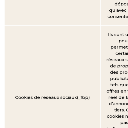
dépo
qu’avec 
consent
Ils sont u
pou
permett
certa
réseaux s
de prop
des pro
publicit
tels qu
offres en
Cookies de réseaux sociaux(_fbp)
réel de l
d’annon
tiers.
cookies n
pa