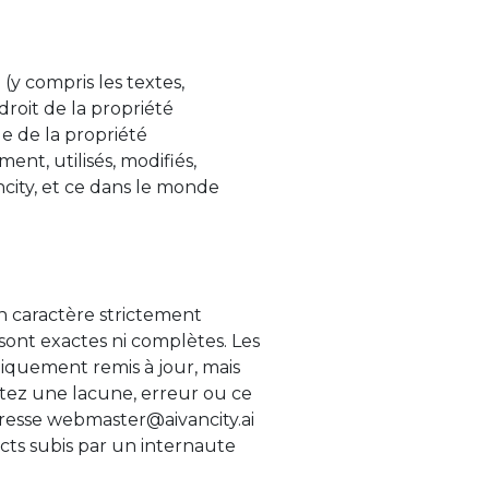
 (y compris les textes,
roit de la propriété
de de la propriété
nt, utilisés, modifiés,
ancity, et ce dans le monde
un caractère strictement
s sont exactes ni complètes. Les
odiquement remis à jour, mais
atez une lacune, erreur ou ce
adresse webmaster@aivancity.ai
ects subis par un internaute