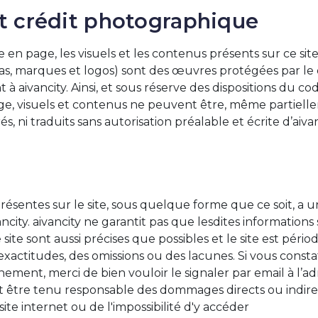
et crédit photographique
e en page, les visuels et les contenus présents sur ce site
as, marques et logos) sont des œuvres protégées par le d
 à aivancity. Ainsi, et sous réserve des dispositions du co
age, visuels et contenus ne peuvent être, même partielleme
s, ni traduits sans autorisation préalable et écrite d’aiv
ésentes sur le site, sous quelque forme que ce soit, a 
vancity. aivancity ne garantit pas que lesdites information
ite sont aussi précises que possibles et le site est péri
exactitudes, des omissions ou des lacunes. Si vous const
nement, merci de bien vouloir le signaler par email à l’
rait être tenu responsable des dommages directs ou indir
 site internet ou de l'impossibilité d'y accéder