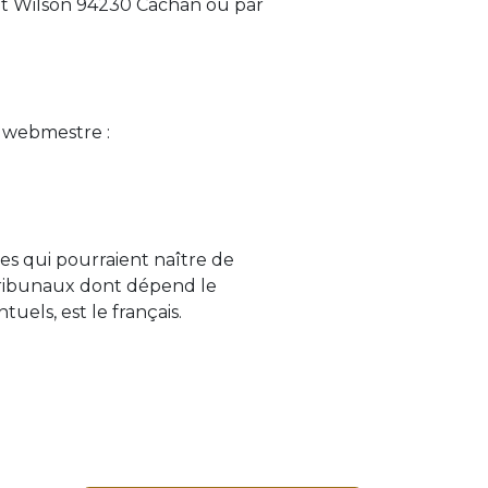
ent Wilson 94230 Cachan ou par
u webmestre :
iges qui pourraient naître de
 tribunaux dont dépend le
uels, est le français.