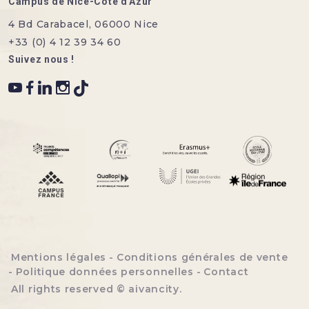
Campus de Nice-Côte d'Azur
4 Bd Carabacel, 06000 Nice
+33 (0) 4 12 39 34 60
Suivez nous !
Menu bottom footer
Mentions légales
Conditions générales de vente
Politique données personnelles
Contact
All rights reserved ©
aivancity
.