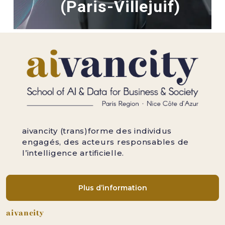
(Paris-Villejuif)
aivancity (trans)forme des individus
engagés, des acteurs responsables de
l’intelligence artificielle.
Plus d’information
Pied de page
aivancity