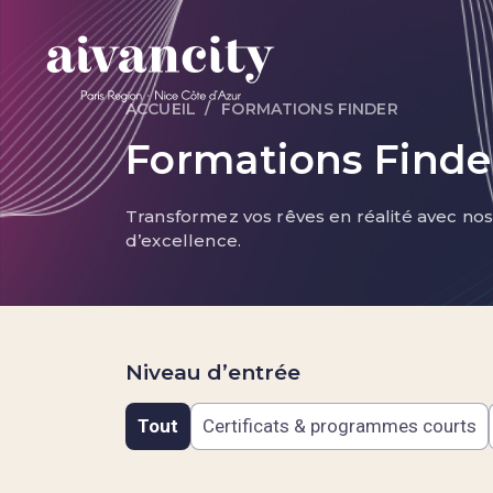
Aller au contenu principal
ACCUEIL
FORMATIONS FINDER
Fil d'Ariane
Formations Finde
Transformez vos rêves en réalité avec no
d’excellence.
Niveau d’entrée
Tout
Certificats & programmes courts