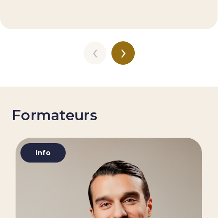
‹
›
Formateurs
Info