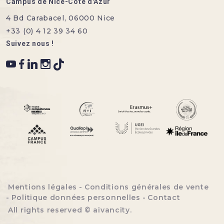
Campus de Nice-Côte d'Azur
4 Bd Carabacel, 06000 Nice
+33 (0) 4 12 39 34 60
Suivez nous !
Menu bottom footer
Mentions légales
Conditions générales de vente
Politique données personnelles
Contact
All rights reserved ©
aivancity
.