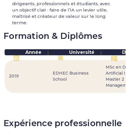
dirigeants, professionnels et étudiants, avec
un objectif clair : faire de l’IA un levier utile,
maîtrisé et créateur de valeur sur le long
terme.
Formation & Diplômes
Année
Université
Di
MSc en Dat
EDHEC Business
Artificial I
2019
School
Master 2 e
Manageme
Expérience professionnelle