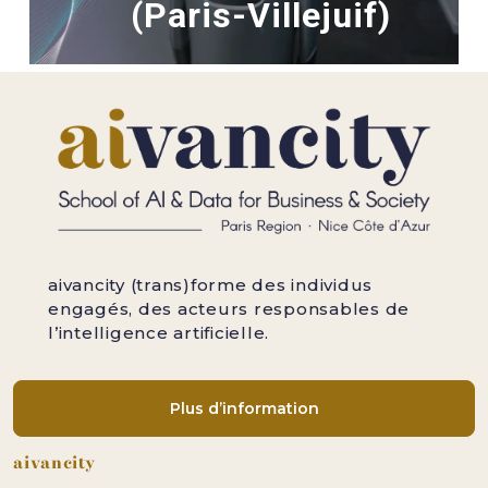
(Paris-Villejuif)
aivancity (trans)forme des individus
engagés, des acteurs responsables de
l’intelligence artificielle.
Plus d’information
Pied de page
aivancity