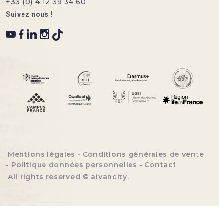
+33 (0) 4 12 39 34 60
Suivez nous !
Menu bottom footer
Mentions légales
Conditions générales de vente
Politique données personnelles
Contact
All rights reserved ©
aivancity
.