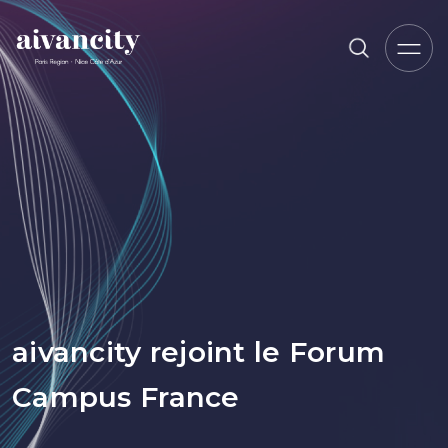
Aller au contenu principal
Fil d'Ariane
aivancity rejoint le Forum
Campus France