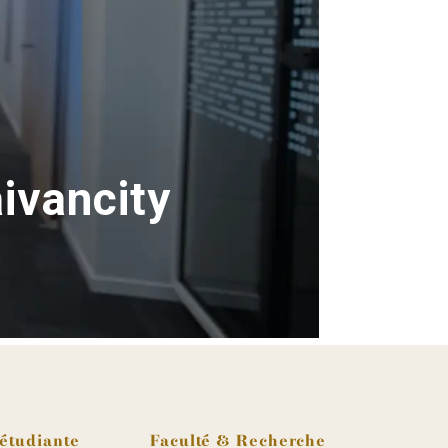
aivancity
 étudiante
Faculté & Recherche