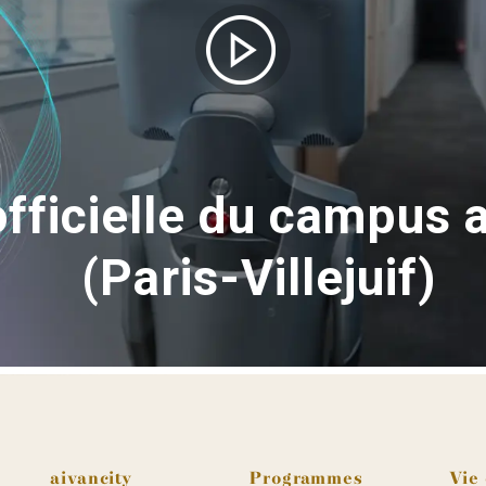
officielle du campus 
(Paris-Villejuif)
Pied de page
aivancity
Programmes
Vie