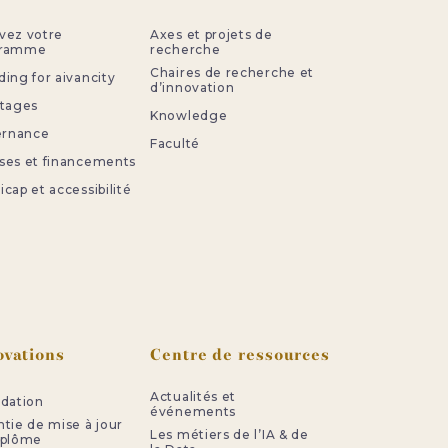
vez votre
Axes et projets de
gramme
recherche
Chaires de recherche et
ing for aivancity
d’innovation
stages
Knowledge
ternance
Faculté
ses et financements
cap et accessibilité
ovations
Centre de ressources
Actualités et
idation
événements
ntie de mise à jour
Les métiers de l’IA & de
iplôme