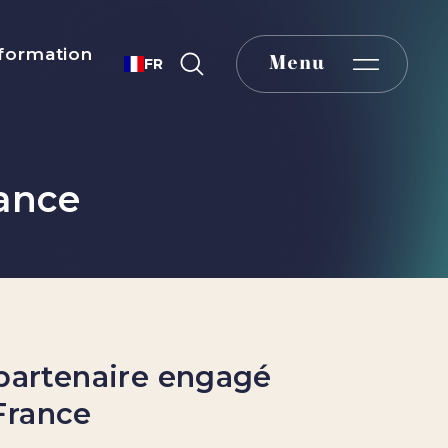
formation
Menu
FR
rance
 partenaire engagé
France