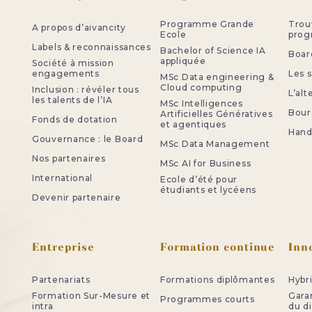
Programme Grande
Trou
A propos d’aivancity
Ecole
pro
Labels & reconnaissances
Bachelor of Science IA
Board
appliquée
Société à mission
engagements
Les 
MSc Data engineering &
Cloud computing
Inclusion : révéler tous
L’al
les talents de l’IA
MSc Intelligences
Bour
Artificielles Génératives
Fonds de dotation
et agentiques
Handi
Gouvernance : le Board
MSc Data Management
Nos partenaires
MSc AI for Business
International
Ecole d’été pour
étudiants et lycéens
Devenir partenaire
Entreprise
Formation continue
Inn
Partenariats
Formations diplômantes
Hybr
Formation Sur-Mesure et
Gara
Programmes courts
intra
du d