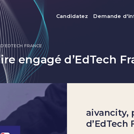
Menu top
Candidatez
Demande d'in
 D’EDTECH FRANCE
aire engagé d’EdTech F
aivancity,
d’EdTech 