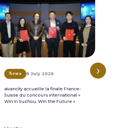
›
8 July 2026
News
New
aivancity accueille la finale France-
aivanc
Suisse du concours international «
l'aven
Win in Suzhou, Win the Future »
intern