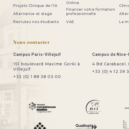
Online
Projets Clinique de l’IA
Clini
Financer votre formation
Alternance et stage
professionnelle
Alte
Recrutez nos étudiants
VAE
La m
Nous contacter
Campus Paris-Villejuif
Campus de Nice-
151 boulevard Maxime Gorki à
4 Bd Carabacel,
Villejuif
+33 (0) 4 12 39 
+33 (0) 1 88 38 03 00