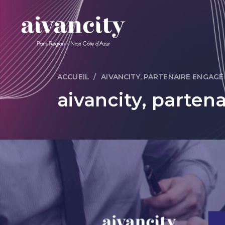
Aller au contenu principal
ACCUEIL
AIVANCITY, PARTENAIRE ENGAGÉ
Fil d'Ariane
aivancity, parten