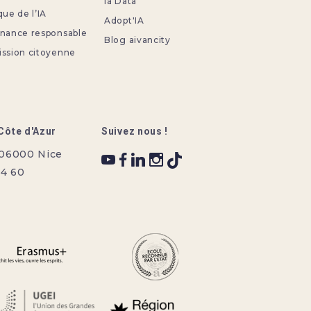
la Data
que de l’IA
Adopt'IA
rnance responsable
Blog aivancity
ission citoyenne
Côte d'Azur
Suivez nous !
 06000 Nice
34 60