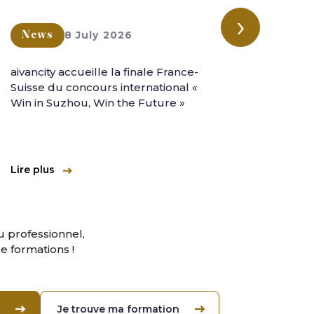
›
8 July 2026
News
New
aivancity accueille la finale France-
aivanc
Suisse du concours international «
l'aven
Win in Suzhou, Win the Future »
intern
Lire plus
Lire pl
 professionnel,
 formations !
Je trouve ma formation