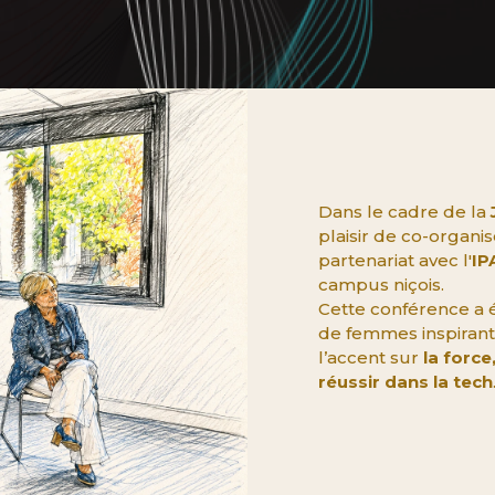
Dans le cadre de la
plaisir de co-organi
partenariat avec l'
IP
campus niçois.
Cette conférence a 
de femmes inspirant
l’accent sur
la force
réussir dans la tech