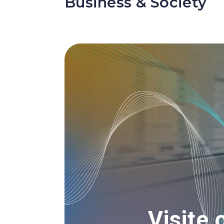
Business & Society
Image
Visite 