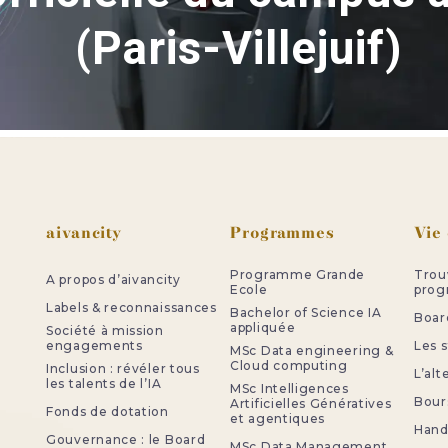
(Paris-Villejuif)
Pied de page
aivancity
Programmes
Vie
Programme Grande
Trou
A propos d’aivancity
Ecole
pro
Labels & reconnaissances
Bachelor of Science IA
Board
appliquée
Société à mission
engagements
Les 
MSc Data engineering &
Cloud computing
Inclusion : révéler tous
L’al
les talents de l’IA
MSc Intelligences
Bour
Artificielles Génératives
Fonds de dotation
et agentiques
Handi
Gouvernance : le Board
MSc Data Management