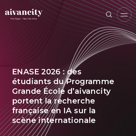
Aller au contenu principal
Fil d'Ariane
ENASE 2026 : des
étudiants du Programme
Grande École d’aivancity
portent la recherche
française en IA sur la
scène internationale