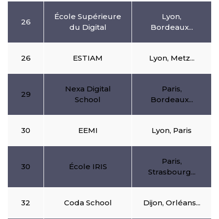
École Supérieure
Lyon,
26
du Digital
Bordeaux...
26
ESTIAM
Lyon, Metz...
Nexa Digital
Paris,
29
School
Bordeaux...
30
EEMI
Lyon, Paris
Paris,
30
École IRIS
Strasbourg...
32
Coda School
Dijon, Orléans...