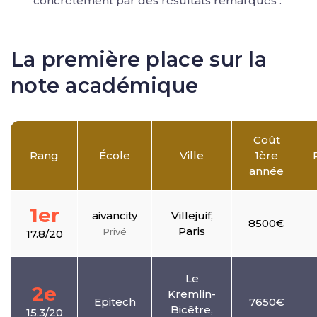
concrètement par des résultats remarqués :
La première place sur la
note académique
Coût
Rang
École
Ville
1ère
année
1er
aivancity
Villejuif,
8500€
Paris
Privé
17.8/20
Le
2e
Kremlin-
Epitech
7650€
Bicêtre,
15.3/20