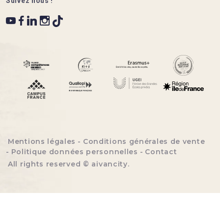
Suivez nous !
Menu bottom footer
Mentions légales
Conditions générales de vente
Politique données personnelles
Contact
All rights reserved ©
aivancity
.