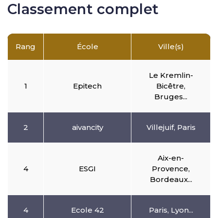
Classement complet
Rang
École
Ville(s)
Le Kremlin-
1
Epitech
Bicêtre,
Bruges...
2
aivancity
Villejuif, Paris
Aix-en-
4
ESGI
Provence,
Bordeaux...
4
Ecole 42
Paris, Lyon...