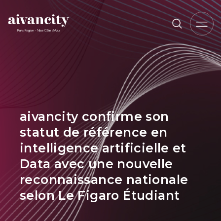
Aller au contenu principal
Fil d'Ariane
aivancity confirme son
statut de référence en
intelligence artificielle et
Data avec une nouvelle
reconnaissance nationale
selon Le Figaro Étudiant