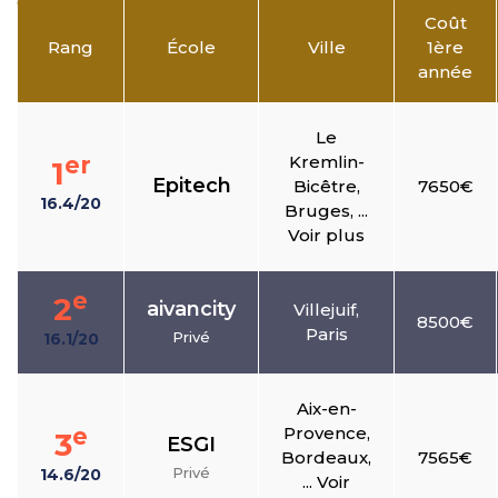
Coût
Rang
École
Ville
1ère
année
Le
er
Kremlin-
1
Epitech
Bicêtre,
7650€
16.4/20
Bruges, ...
Voir plus
e
2
aivancity
Villejuif,
8500€
Paris
Privé
16.1/20
Aix-en-
e
Provence,
3
ESGI
Bordeaux,
7565€
Privé
14.6/20
... Voir