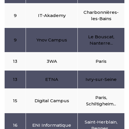
Charbonnières-
9
IT-Akademy
les-Bains
Le Bouscat,
9
Ynov Campus
Nanterre...
13
3WA
Paris
13
ETNA
Ivry-sur-Seine
Paris,
15
Digital Campus
Schiltigheim...
Saint-Herblain,
16
ENI Informatique
Rennes...