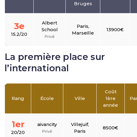
Bruges
Albert
3e
Paris,
School
13900€
Marseille
15.2/20
Privé
La première place sur
l’international
Coût
Rang
École
Ville
1ère
Pa
année
1er
aivancity
Villejuif,
8500€
Paris
Privé
20/20