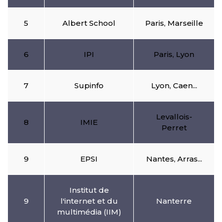
5
Albert School
Paris, Marseille
6
IPI
Paris, Lyon
7
Supinfo
Lyon, Caen...
Levallois-
8
IMIE
Perret
9
EPSI
Nantes, Arras...
Institut de
9
l'internet et du
Nanterre
multimédia (IIM)