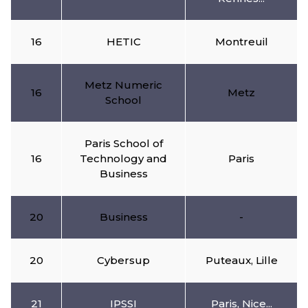
16
HETIC
Montreuil
Metz Numeric
16
Metz
School
Paris School of
16
Technology and
Paris
Business
20
Business
-
20
Cybersup
Puteaux, Lille
21
IPSSI
Paris, Nice...