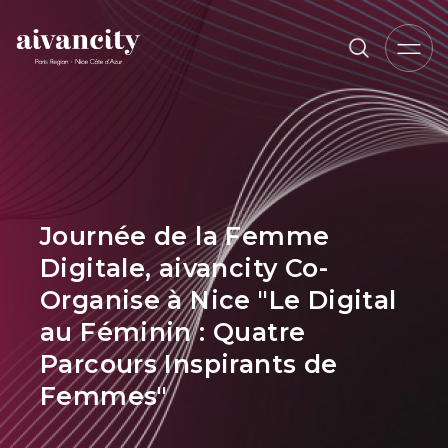
Aller au contenu principal
Fil d'Ariane
Journée de la Femme
Digitale, aivancity Co-
Organise à Nice "Le Digital
au Féminin : Quatre
Parcours Inspirants de
Femmes"