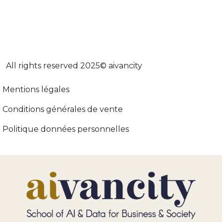
All rights reserved 2025© aivancity
Menu footer adopt-ia
Mentions légales
Conditions générales de vente
Politique données personnelles