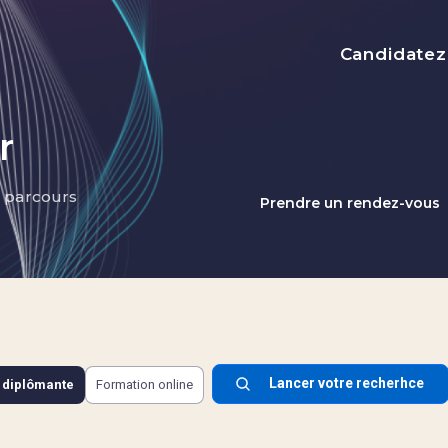
Menu top
Candidatez
r
s parcours
Prendre un rendez-vous
 diplômante
Formation online