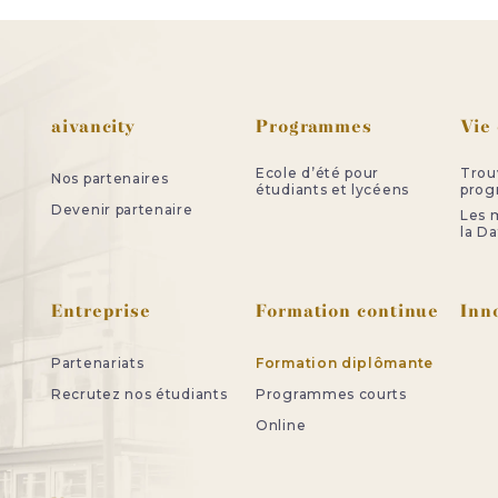
Pied de page
aivancity
Programmes
Vie
Ecole d’été pour
Trou
Nos partenaires
étudiants et lycéens
pro
Devenir partenaire
Les m
la Da
Entreprise
Formation continue
Inn
Partenariats
Formation diplômante
Recrutez nos étudiants
Programmes courts
Online