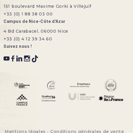
151 boulevard Maxime Gorki à Villejuif
+33 (0) 1 88 38 03 00
Campus de Nice-Côte d'Azur
4 Bd Carabacel, 06000 Nice
+33 (0) 4 12 39 34 60
Suivez nous !
Menu bottom footer
Mentions légales
Conditions générales de vente