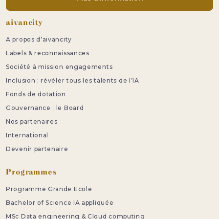
Pied de page
aivancity
A propos d’aivancity
Labels & reconnaissances
Société à mission engagements
Inclusion : révéler tous les talents de l’IA
Fonds de dotation
Gouvernance : le Board
Nos partenaires
International
Devenir partenaire
Programmes
Programme Grande Ecole
Bachelor of Science IA appliquée
MSc Data engineering & Cloud computing