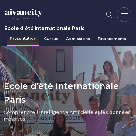
Aller au contenu principal
Ecole d’été internationale Paris
Présentation
Cursus
Admissions
Financements
Fil d'Ariane
Ecole d’été internationale
Paris
Comprendre l’Intelligence Artificielle et les données
massives