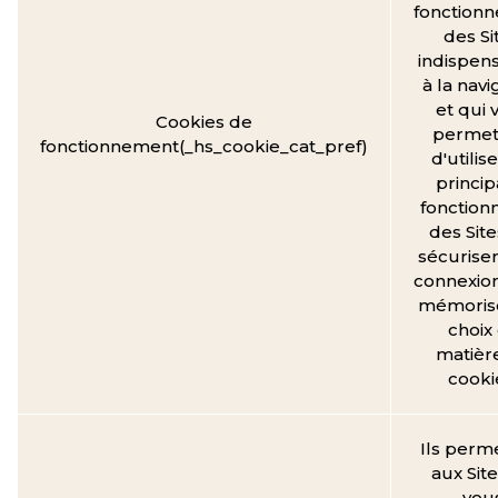
fonction
des Si
indispen
à la navi
et qui 
Cookies de
permet
fonctionnement(_hs_cookie_cat_pref)
d'utilise
princip
fonctionn
des Site
sécuriser
connexion
mémorise
choix
matièr
cooki
Ils perm
aux Sit
vou