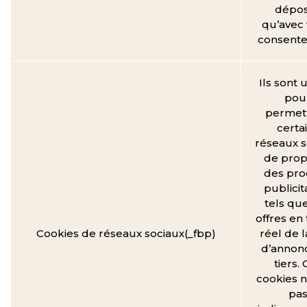
dépo
qu’avec 
consent
Ils sont u
pou
permett
certa
réseaux s
de prop
des pro
publicit
tels qu
offres en
Cookies de réseaux sociaux(_fbp)
réel de l
d’annon
tiers.
cookies n
pa