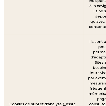
indispen
à la navi
ils ne 
dépo
qu’avec 
consent
Ils sont u
pou
perme
d’adapte
Sites 
besoin
leurs vis
par exem
mesurant
fréquent
mémorisa
pag
Cookies de suivi et d’analyse (_hssrc ;
consulté