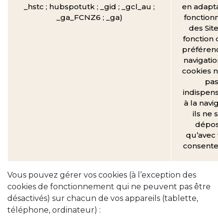
_hstc ; hubspotutk ; _gid ; _gcl_au ;
en adapta
_ga_FCNZ6 ; _ga)
fonctionn
des Sit
fonction 
préféren
navigatio
cookies n
pa
indispen
à la navi
ils ne 
dépo
qu’avec 
consent
Vous pouvez gérer vos cookies (à l’exception des
cookies de fonctionnement qui ne peuvent pas être
désactivés) sur chacun de vos appareils (tablette,
téléphone, ordinateur) :