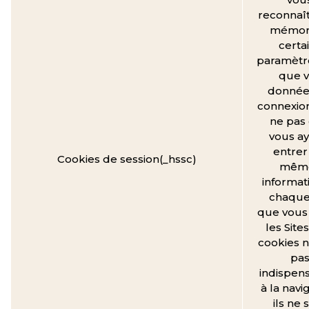
reconnaît
mémor
certa
paramètre
que v
donnée
connexio
ne pas
vous ay
entrer
Cookies de session(_hssc)
mêm
informat
chaque 
que vous 
les Site
cookies n
pa
indispen
à la navi
ils ne 