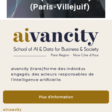
(Paris-Villejuif)
aivancity (trans)forme des individus
engagés, des acteurs responsables de
l’intelligence artificielle.
Plus d’information
Pied de page
aivancity