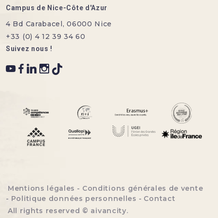
Campus de Nice-Côte d'Azur
4 Bd Carabacel, 06000 Nice
+33 (0) 4 12 39 34 60
Suivez nous !
Menu bottom footer
Mentions légales
Conditions générales de vente
Politique données personnelles
Contact
All rights reserved ©
aivancity
.