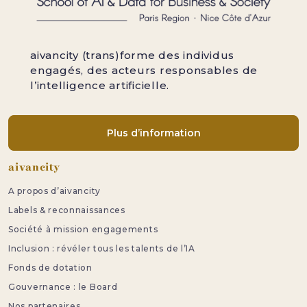
aivancity (trans)forme des individus
engagés, des acteurs responsables de
l’intelligence artificielle.
Plus d’information
Pied de page
aivancity
A propos d’aivancity
Labels & reconnaissances
Société à mission engagements
Inclusion : révéler tous les talents de l’IA
Fonds de dotation
Gouvernance : le Board
Nos partenaires