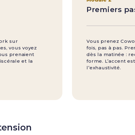
Premiers pa
ork sur
Vous prenez Cowor
tes, vous voyez
fois, pas à pas. Pr
ous prenaient
dès la matinée : r
scérale et la
forme. L’accent est
.
l’exhaustivité.
xtension