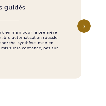
s guidés
Le
un
›
ce
Co
k en main pour la première
sa
emière automatisation réussie
echerche, synthèse, mise en
 mis sur la confiance, pas sur