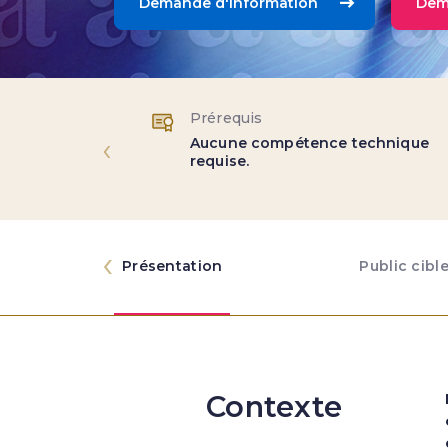
Demande d'information
Dem
Prérequis
‹
Aucune compétence technique
requise.
‹
Présentation
Public cibl
Contexte