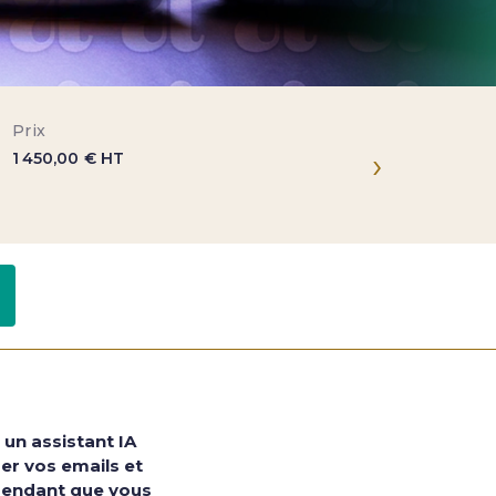
Prix
Lieu
›
1 450,00 € HT
Paris-Ville
Formateurs
un assistant IA
ger vos emails et
 pendant que vous