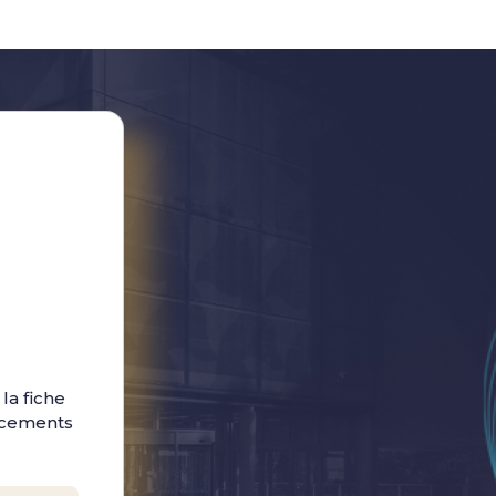
la fiche
ancements