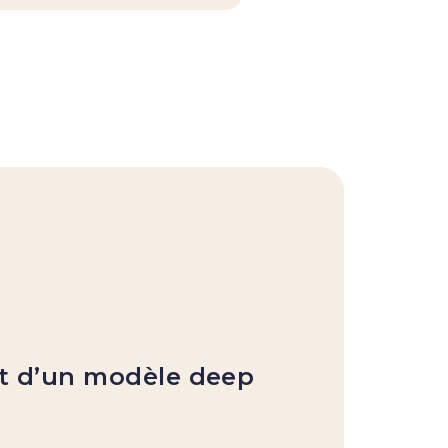
Mo
D
m
t d’un modèle deep