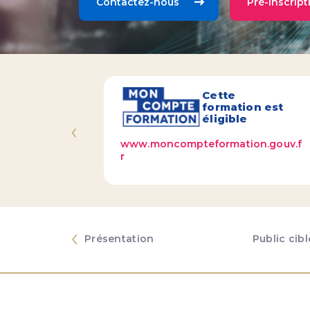
Contactez-nous
Pré-inscript
Cette
formation est
éligible
‹
www.moncompteformation.gouv.f
r
‹
Présentation
Public cibl