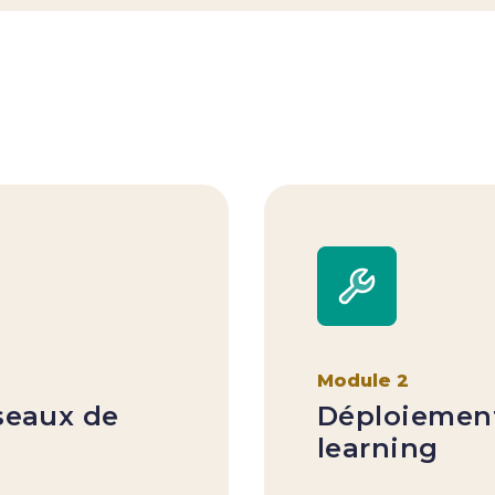
Module 2
éseaux de
Déploiemen
learning