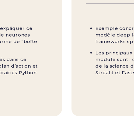
expliquer ce
Exemple concr
 de neurones
modèle deep le
forme de “boîte
frameworks spé
Les principaux
és dans ce
module sont : 
plan d’action et
de la science 
brairies Python
Strealit et Fast