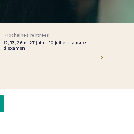
Prochaines rentrées
Prix
12, 13, 26 et 27 juin - 10 juillet : la date
1 950 Eur
d’examen
›
Lien utiles
Formateurs