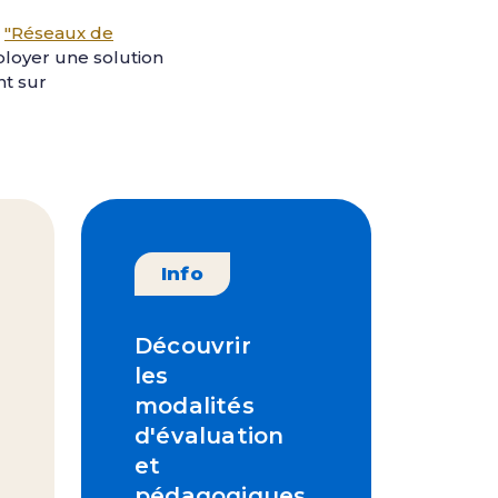
t
"Réseaux de
ployer une solution
nt sur
Info
Découvrir
les
modalités
d'évaluation
et
pédagogiques