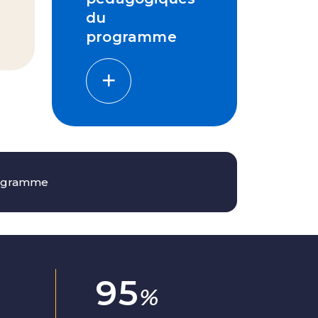
du
programme
programme
100
%