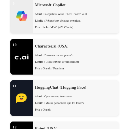
9
Microsoft Copilot
Atout :
Intégration Word, Excel, PowerPoint
Limite :
Réservé aux abonnés premium
Prix :
Inclus M365 (~20 €/mois)
10
Character.ai (USA)
Atout :
Personnalisation poussée
Limite :
Usage surtout divertissement
Prix :
Gratuit / Premium
11
HuggingChat (Hugging Face)
Atout :
Open source, transparent
Limite :
Moins performant que les leaders
Prix :
Gratuit
12
Phind (USA)