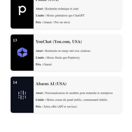
Atout :
Recherche technique et code
Limite :
Moins généraliste que ChatGPT
Prix :
Gratuit / Pro sur devis
13
YouChat (You.com, USA)
Atout :
Recherche en temps réel avec citations
Limite :
Moins fluide que Perplexity
Prix :
Gratuit
14
Abacus AI (USA)
Atout :
Personnalisation de modèles pour recherche et entreprises
Limite :
Moins connu du grand public, communauté réduite
Prix :
Selon offre (API et services)