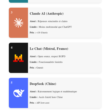
3
Claude AI (Anthropic)
Atout :
Réponses structurées et claires
Limite :
Moins multimodal que ChatGPT
Prix :
~18 €/mois
4
Le Chat (Mistral, France)
Atout :
Open source, respect RGPD
Limite :
Fonctionnalités limitées
Prix :
Gratuit
5
DeepSeek (Chine)
Atout :
Raisonnement logique et mathématique
Limite :
Accès limité hors Chine
Prix :
API low-cost