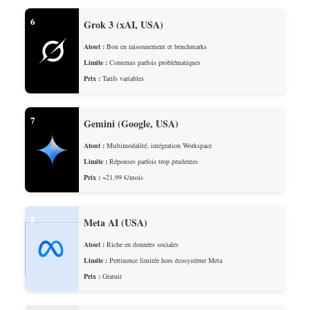
6
Grok 3 (xAI, USA)
Atout :
Bon en raisonnement et benchmarks
Limite :
Contenus parfois problématiques
Prix :
Tarifs variables
7
Gemini (Google, USA)
Atout :
Multimodalité, intégration Workspace
Limite :
Réponses parfois trop prudentes
Prix :
~21,99 €/mois
8
Meta AI (USA)
Atout :
Riche en données sociales
Limite :
Pertinence limitée hors écosystème Meta
Prix :
Gratuit