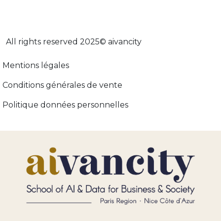
All rights reserved 2025© aivancity
Menu footer adopt-ia
Mentions légales
Conditions générales de vente
Politique données personnelles