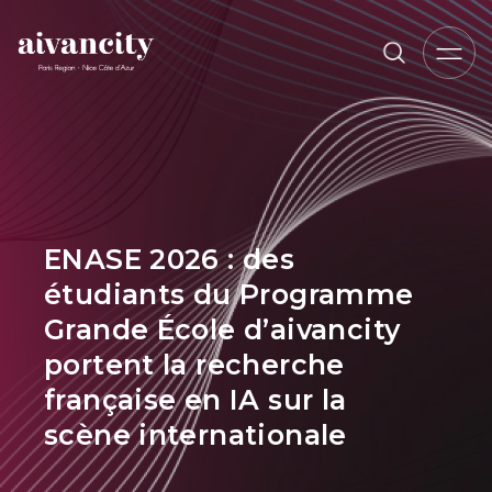
Aller au contenu principal
Fil d'Ariane
ENASE 2026 : des
étudiants du Programme
Grande École d’aivancity
portent la recherche
française en IA sur la
scène internationale