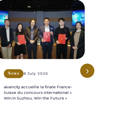
›
8 July 2026
News
New
aivancity accueille la finale France-
aivanc
Suisse du concours international «
l'aven
Win in Suzhou, Win the Future »
intern