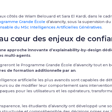
aux côtés de Wiam Belouard et Sara El Kardi, dans le cad
ogramme Grande École
d’aivancity, sous la supervision du
nsable du MSc Intelligences Artificielles Génératives
.
au cœur des enjeux de confia
une approche innovante d’explainability-by-design déd
es multi-agents
.
égreront le Programme Grande École d’aivancity tout en b
es de formation additionnelle par an
.
telligence artificielle les plus avancés sont capables de
reurs ou de modifier leur comportement sans interventio
ques pour les utilisateurs et les opérateurs, transformant
nsparence, les étudiants d’aivancity ont développé une s
 structurée et compréhensible des décisions prises par 