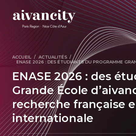
Aller au contenu principal
Fil d'Ariane
ACCUEIL
ACTUALITÉS
ENASE 2026 : DES ÉTUDIANTS DU PROGRAMME GRAN
ENASE 2026 : des ét
Grande École d’aivanc
recherche française e
internationale