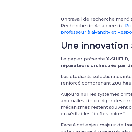
Un travail de recherche mené 
Recherche de 4e année du
Pr
professeur à aivancity et Respo
Une innovation 
Le papier présente
X-SHIELD
,
réparateurs orchestrés par d
Les étudiants sélectionnés int
renforcé comprenant
200 heur
Aujourd’hui, les systèmes d’in
anomalies, de corriger des er
mécanismes restent souvent opa
en véritables "boîtes noires".
Face à cet enjeu majeur de tra
instantanément une explication