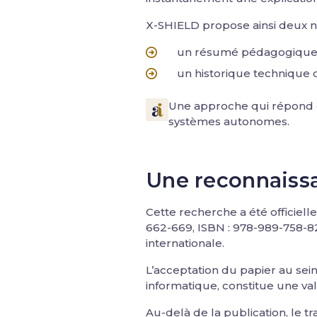
X-SHIELD propose ainsi deux ni
un résumé pédagogique cl
un historique technique 
Une approche qui répond d
systèmes autonomes.
Une reconnaissa
Cette recherche a été officie
662-669, ISBN : 978-989-758-828
internationale.
L’acceptation du papier au sei
informatique, constitue une va
Au-delà de la publication, le t