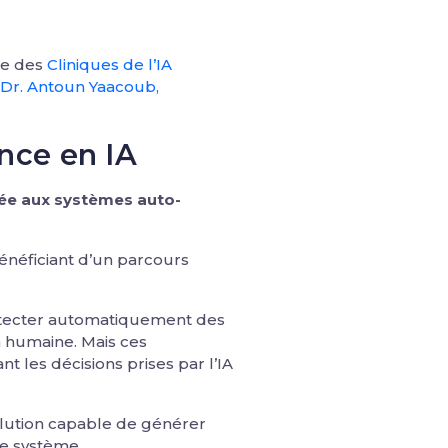
re des
Cliniques de l’IA
Dr. Antoun Yaacoub,
nce en IA
iée aux systèmes auto-
énéficiant d’un parcours
 détecter automatiquement des
n humaine. Mais ces
 les décisions prises par l’IA
olution capable de générer
le système.