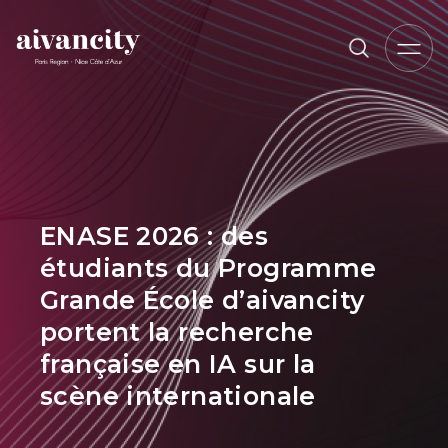
Aller au contenu principal
Fil d'Ariane
ENASE 2026 : des
étudiants du Programme
Grande École d’aivancity
portent la recherche
française en IA sur la
scène internationale